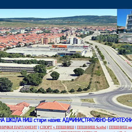
НА ШКОЛА НИШ стари назив: АДМИНИСТРАТИВНО-БИРОТЕХН
НИЧКИ ПАРЛАМЕНТ
|
СПОРТ у ППШНИШ
|
ППШНИШ Scribd
|
ППШНИШ
на