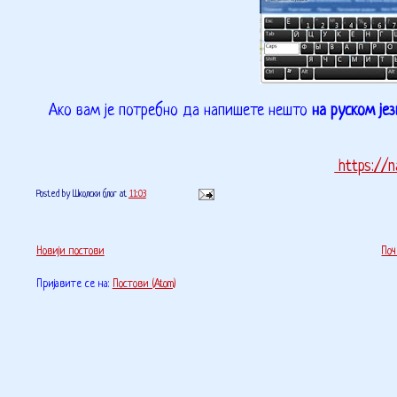
Ако вам је потребно да напишете нешто
на руском је
https://n
Posted by
Школски блог
at
11:03
Новији постови
Поч
Пријавите се на:
Постови (Atom)