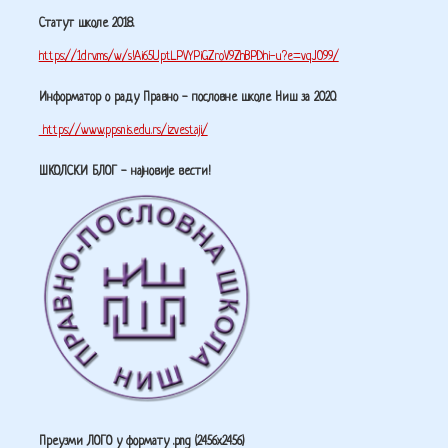
Статут школе 2018.
https://1drv.ms/w/s!Ai65UptLPVYPiGZroV9ZhBPDhi-u?e=vqJO99/
Информатор о раду Правно - пословне школе Ниш за 2020.
https://www.ppsnis.edu.rs/izvestaji/
ШКОЛСКИ БЛОГ - најновије вести!
Преузми ЛОГО у формату .png (2456x2456)