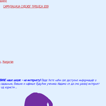
ације
СИМУЛАЦИЈА СУДСКОГ ПРОЦЕСА 2019.
k
,
Hungarian
ВИНЕ наше школе - на интернету!
Овде ћете наћи све доступне информације о
садашњих, бивших и највише будућих ученика. Надамо се да смо развој интернет
д користи ...