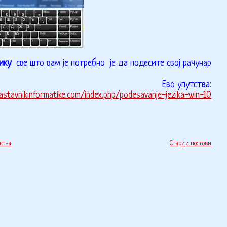
зику
све што вам је потребно је да подесите свој рачунар
Ево упутства:
astavnikinformatike.com/index.php/podesavanje-jezika-win-10
етна
Старији постови