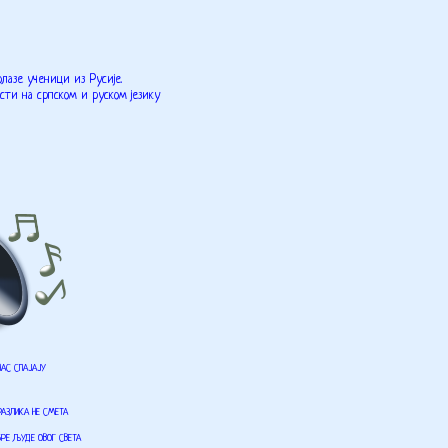
лазе ученици из Русије.
ти на српском и руском језику
НАС СПАЈАЈУ
РАЗЛИКА НЕ СМЕТА
БРЕ ЉУДЕ ОВОГ СВЕТА