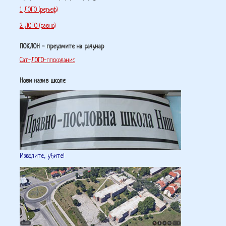
1. ЛОГО (рељеф)
2. ЛОГО (равно)
ПОКЛОН - преузмите на рачунар
Сат-ЛОГО-ппсколанис
Нови назив школе
Изволите, уђите!