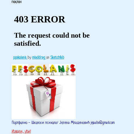
поклон
ppskolanis
by
mladdrag
on
Sketchfab
Портфолио - Школски психолог Јелена Младеновић jejaabs@gmail.com
Изволи, уђи!