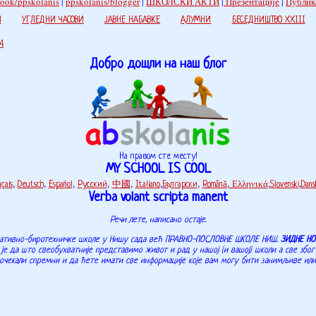
book/ppskolanis
|
ppskolanis/blogger
|
ШКОЛСКИ АКТИ
|
Презентације
|
Публик
И
УГЛЕДНИ ЧАСОВИ
ЈАВНЕ НАБАВКЕ
АЛУМНИ
БЕСЕДНИШТВО XXIII
.
Добро дошли на наш блог
На правом сте месту!
MY SCHOOL IS COOL
çais
,
Deutsch
,
Español
,
Русский
,
中國
,
Italiano
,
Български
,
Română
,
Ελληνικά
,
Slovenski
,
Dans
Verba volant scripta manent
Речи лете, написано остаје.
ративно-биротехничке школе у Нишу сада већ ПРАВНО-ПОСЛОВНЕ ШКОЛЕ НИШ.
ЗИДНЕ НО
а што свеобухватније представимо живот и рад у нашој (и вашој) школи а све због 
дочекали спремни и да ћете имати све информације које вам могу бити занимљиве или о