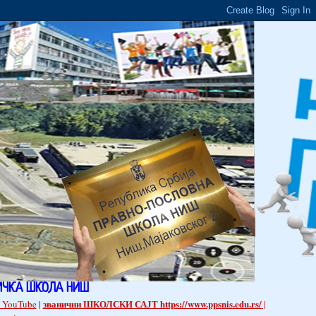
ИЧКА ШКОЛА НИШ
званични ШКОЛСКИ САЈТ https://www.ppsnis.edu.rs/
 YouTube
|
|