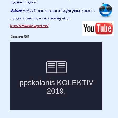
изборних предмета)
abskolanis
уређују бивши, садашњи и будући ученици школе !...
...пошаљите своје прилоге на abskola@gmail.com
https://abskolanis.blogspot.com/
Колектив 2019.