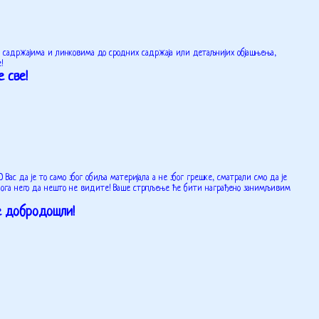
разним садржајима и линковима до сродних садржаја или детаљнијих објашњења,
!
 све!
ас да је то само због обиља материјала а не због грешке, сматрали смо да је
блога него да нешто не видите! Ваше стрпљење ће бити награђено занимљивим
е добродошли!