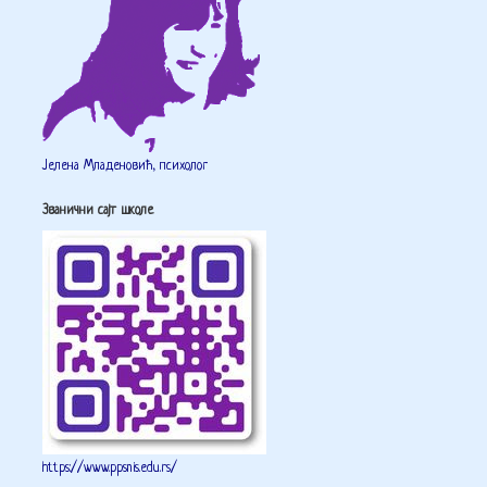
Јелена Младеновић, психолог
Званични сајт школе
https://www.ppsnis.edu.rs/