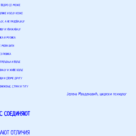
И ВЕДРО СЕ МОЖЕ
АЗЛИКЕ И БОЈУ КОЖЕ
АЈУ, А НЕ РАЗДВАЈАЈУ
РИШУ И УВАЖАВАЈУ
ИКА И МУЗИКА
Е МОРА БИТИ
ЕЗ РИЗИКА
СТРПЉЕЊА И ВОЉЕ
ЗНАЈУ И ЖИВЕ БОЉЕ
ИЦИ И СВОМЕ ДРУГУ
ПОНИЖЕЊЕ, СТРАХ И ТУГУ
Јелена Младеновић, школски психолог
С С
ОЕДИНЯЮТ
ШАЮТ ОТЛИЧИЯ