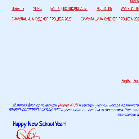
face
Почетна
УПИС
ВАНРЕДНО ШКОЛОВАЊЕ
КОЛЕКТИВ
МАТУРАНТ
СИМУЛАЦИЈА СУДСКОГ ПРОЦЕСА 2023.
СИМУЛАЦИЈА СУДСКОГ ПРОЦЕСА 2024
English
,
Fran
abskolanis блог
су покренули
(Април 2007.)
и уређују ученици некада Админист
ПРАВНО-ПОСЛОВНОЈ ШКОЛИ НИШ о ученицима и њиховим активностима. Циљ нам је д
технологије 
Happy New School Year!