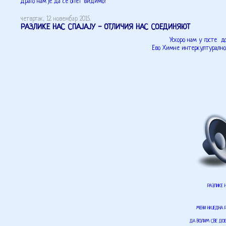
Драго нам је да се опет видимо!
четвртак, 12. новембар 2015.
РАЗЛИКЕ НАС СПАЈАЈУ - ОТЛИЧИЯ НАС СОЕДИНЯЮТ
Ускоро нам у госте до
Ево Химне интеркултуралнос
РАЗЛИКЕ 
МЕНИ НИЈЕДНА 
ДА ВОЛИМ СВЕ ДО