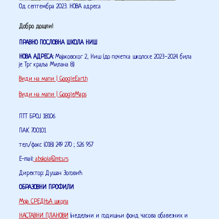
Од септембра 2023. НОВА адреса
Добро дошли!
ПРАВНО ПОСЛОВНА ШКОЛА НИШ
НОВА АДРЕСА:
Мајаковског 2, Ниш (до почетка школске 2023-2024. била
је Трг краља Милана 8)
Види на мапи | GoogleEarth
Види на мапи | GoogleMaps
ПТТ БРОЈ 18106
ПАК 700101
тел./факс (018) 249 270 ; 526 957
E-mail:
abskola@mts.rs
Директор: Душан Зоговић
ОБРАЗОВНИ ПРОФИЛИ
Моја СРЕДЊА школа
НАСТАВНИ ПЛАНОВИ
(недељни и годишњи фонд часова обавезних и