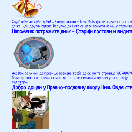
Свуд' пођи ал' кући дођи! ........ Следе чланци - New Posts тј.нове поруке са 
слика, или других сајтова... Верујемо да ћете се увек враћати на наше странице
Напомена: потражите линк - Старији постови и видите
Ако Вам се учини да превише времена треба да се учита страница УВЕРАВАМО В
боље да овако поставимо ствари да би одмах имали јасну слику о садржају 
садржајем.
Добро дошли у Правно-пословну школу Ниш. Овде ст